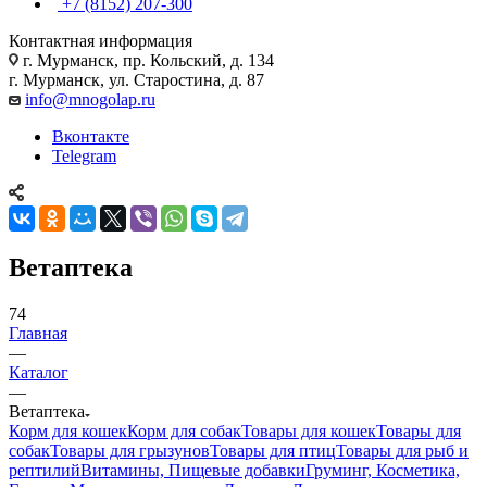
+7 (8152) 207-300
Контактная информация
г. Мурманск, пр. Кольский, д. 134
г. Мурманск, ул. Старостина, д. 87
info@mnogolap.ru
Вконтакте
Telegram
Ветаптека
74
Главная
—
Каталог
—
Ветаптека
Корм для кошек
Корм для собак
Товары для кошек
Товары для
собак
Товары для грызунов
Товары для птиц
Товары для рыб и
рептилий
Витамины, Пищевые добавки
Груминг, Косметика,