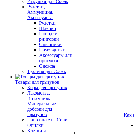
Игрушки для Собак
Рулетки,
Аммуниция,
Аксессуары
Рулетки
Шлейки
Поводки,
ринговки
Ошейники
Намордники
Аксессуары для
прогулки
Одежда
Туалеты для Собак
Товары для грызунов
Корм для Грызунов
Лакомства,
Витамины,
Минеральные
добавки для
Грызунов
Как 
Наполнитель, Сено,
Опилки
Клетки и