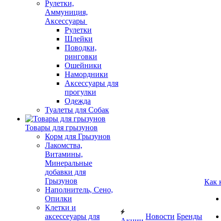
Рулетки,
Аммуниция,
Аксессуары
Рулетки
Шлейки
Поводки,
ринговки
Ошейники
Намордники
Аксессуары для
прогулки
Одежда
Туалеты для Собак
Товары для грызунов
Корм для Грызунов
Лакомства,
Витамины,
Минеральные
добавки для
Грызунов
Как 
Наполнитель, Сено,
Опилки
Клетки и
аксессеуары для
Новости
Бренды
Акции