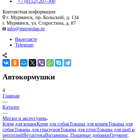
+7 (8152) 207-300
Контактная информация
г. Мурманск, пр. Кольский, д. 134
г. Мурманск, ул. Старостина, д. 87
info@mnogolap.ru
Вконтакте
Telegram
Автокормушки
4
Главная
—
Каталог
—
Миски и аксессуары
Корм для кошек
Корм для собак
Товары для кошек
Товары для
собак
Товары для грызунов
Товары для птиц
Товары для рыб и
рептилий
Ветаптека
Витамины, Пищевые добавки
Груминг,