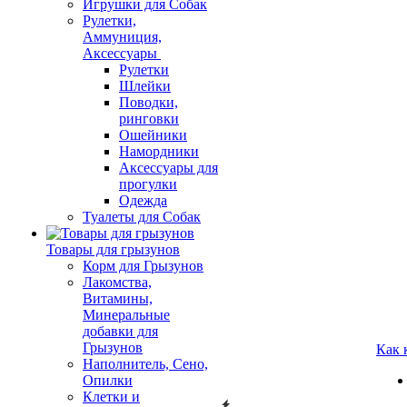
Игрушки для Собак
Рулетки,
Аммуниция,
Аксессуары
Рулетки
Шлейки
Поводки,
ринговки
Ошейники
Намордники
Аксессуары для
прогулки
Одежда
Туалеты для Собак
Товары для грызунов
Корм для Грызунов
Лакомства,
Витамины,
Минеральные
добавки для
Грызунов
Как 
Наполнитель, Сено,
Опилки
Клетки и