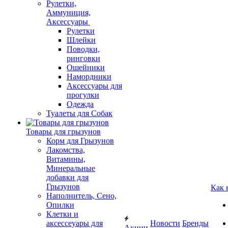
Рулетки,
Аммуниция,
Аксессуары
Рулетки
Шлейки
Поводки,
ринговки
Ошейники
Намордники
Аксессуары для
прогулки
Одежда
Туалеты для Собак
Товары для грызунов
Корм для Грызунов
Лакомства,
Витамины,
Минеральные
добавки для
Грызунов
Как 
Наполнитель, Сено,
Опилки
Клетки и
аксессеуары для
Новости
Бренды
Акции