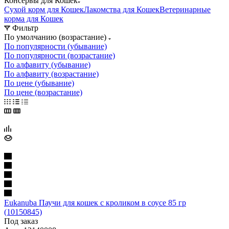
Консервы для Кошек
Сухой корм для Кошек
Лакомства для Кошек
Ветеринарные
корма для Кошек
Фильтр
По умолчанию (возрастание)
По популярности (убывание)
По популярности (возрастание)
По алфавиту (убывание)
По алфавиту (возрастание)
По цене (убывание)
По цене (возрастание)
Eukanuba Паучи для кошек с кроликом в соусе 85 гр
(10150845)
Под заказ