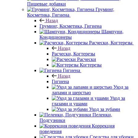
Пищевые добавки
Груминг,
Косметика, Гигиена
Назад
Груминг, Косметика, Гигиена
Шампуни,
Кондиционеры
Расчески, Когтерезы
Назад
Расчески, Когтерезы
Расчески
Когтерезы
Гигиена
Назад
Гигиена
Уход за
лапами и шерстью
Уход за
глазами и ушами
Уход за зубами
Пеленки,
Подгузники
Коррекция
поведения
Средства для уборки