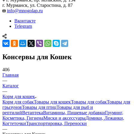
г. Мурманск, ул. Старостина, д. 87
info@mnogolap.ru
Вконтакте
Telegram
Консервы для Кошек
406
Главная
—
Каталог
—
Корм для кошек
Корм для собак
Товары для кошек
Товары для собак
Товары для
грызунов
Товары для птиц
Товары для рыб и
рептилий
Ветаптека
Витамины, Пищевые добавки
Груминг,
Косметика, Гигиена
Миски и аксессуары
Домики, Лежанки,
Когтеточки
Транспортировка, Переноски
—