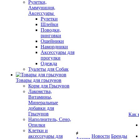
Рулетки,
Аммуниция,
Аксессуары
Рулетки
Шлейки
Поводки,
ринговки
Ошейники
Намордники
Аксессуары для
прогулки
Одежда
Туалеты для Собак
Товары для грызунов
Корм для Грызунов
Лакомства,
Витамины,
Минеральные
добавки для
Грызунов
Как 
Наполнитель, Сено,
Опилки
Клетки и
аксессеуары для
Новости
Бренды
Акции