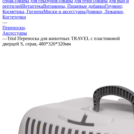
собак
Товары для грызунов
Товары для птиц
Товары для рыб и
рептилий
Ветаптека
Витамины, Пищевые добавки
Груминг,
Косметика, Гигиена
Миски и аксессуары
Домики, Лежанки,
Когтеточки
—
Переноски
Аксессуары
—
Triol Переноска для животных TRAVEL с пластиковой
дверцей S, серая, 480*320*320мм