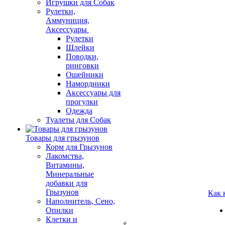
Игрушки для Собак
Рулетки,
Аммуниция,
Аксессуары
Рулетки
Шлейки
Поводки,
ринговки
Ошейники
Намордники
Аксессуары для
прогулки
Одежда
Туалеты для Собак
Товары для грызунов
Корм для Грызунов
Лакомства,
Витамины,
Минеральные
добавки для
Грызунов
Как 
Наполнитель, Сено,
Опилки
Клетки и