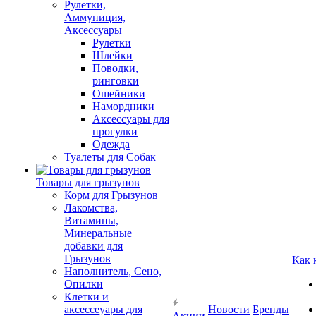
Рулетки,
Аммуниция,
Аксессуары
Рулетки
Шлейки
Поводки,
ринговки
Ошейники
Намордники
Аксессуары для
прогулки
Одежда
Туалеты для Собак
Товары для грызунов
Корм для Грызунов
Лакомства,
Витамины,
Минеральные
добавки для
Грызунов
Как 
Наполнитель, Сено,
Опилки
Клетки и
аксессеуары для
Новости
Бренды
Акции