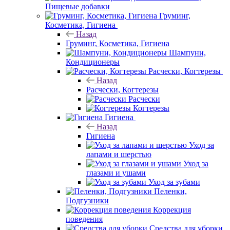
Пищевые добавки
Груминг,
Косметика, Гигиена
Назад
Груминг, Косметика, Гигиена
Шампуни,
Кондиционеры
Расчески, Когтерезы
Назад
Расчески, Когтерезы
Расчески
Когтерезы
Гигиена
Назад
Гигиена
Уход за
лапами и шерстью
Уход за
глазами и ушами
Уход за зубами
Пеленки,
Подгузники
Коррекция
поведения
Средства для уборки