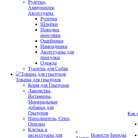
Рулетки,
Аммуниция,
Аксессуары
Рулетки
Шлейки
Поводки,
ринговки
Ошейники
Намордники
Аксессуары для
прогулки
Одежда
Туалеты для Собак
Товары для грызунов
Корм для Грызунов
Лакомства,
Витамины,
Минеральные
добавки для
Грызунов
Как 
Наполнитель, Сено,
Опилки
Клетки и
аксессеуары для
Новости
Бренды
Акции