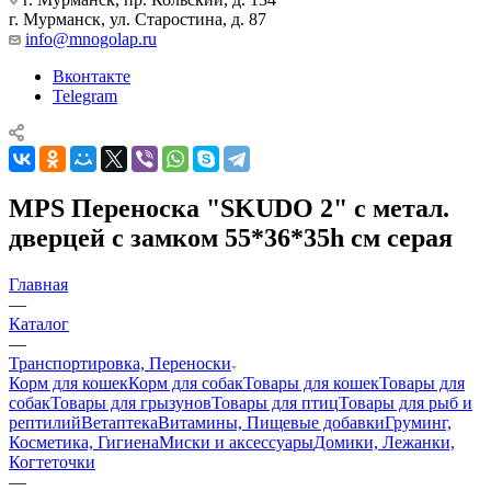
г. Мурманск, ул. Старостина, д. 87
info@mnogolap.ru
Вконтакте
Telegram
MPS Переноска "SKUDO 2" с метал.
дверцей с замком 55*36*35h см серая
Главная
—
Каталог
—
Транспортировка, Переноски
Корм для кошек
Корм для собак
Товары для кошек
Товары для
собак
Товары для грызунов
Товары для птиц
Товары для рыб и
рептилий
Ветаптека
Витамины, Пищевые добавки
Груминг,
Косметика, Гигиена
Миски и аксессуары
Домики, Лежанки,
Когтеточки
—