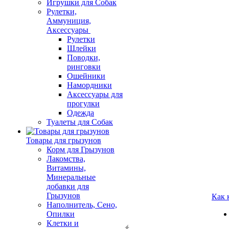
Игрушки для Собак
Рулетки,
Аммуниция,
Аксессуары
Рулетки
Шлейки
Поводки,
ринговки
Ошейники
Намордники
Аксессуары для
прогулки
Одежда
Туалеты для Собак
Товары для грызунов
Корм для Грызунов
Лакомства,
Витамины,
Минеральные
добавки для
Грызунов
Как 
Наполнитель, Сено,
Опилки
Клетки и