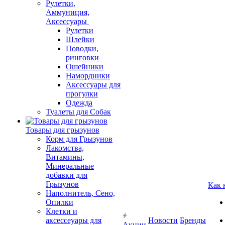
Рулетки,
Аммуниция,
Аксессуары
Рулетки
Шлейки
Поводки,
ринговки
Ошейники
Намордники
Аксессуары для
прогулки
Одежда
Туалеты для Собак
Товары для грызунов
Корм для Грызунов
Лакомства,
Витамины,
Минеральные
добавки для
Грызунов
Как 
Наполнитель, Сено,
Опилки
Клетки и
аксессеуары для
Новости
Бренды
Акции