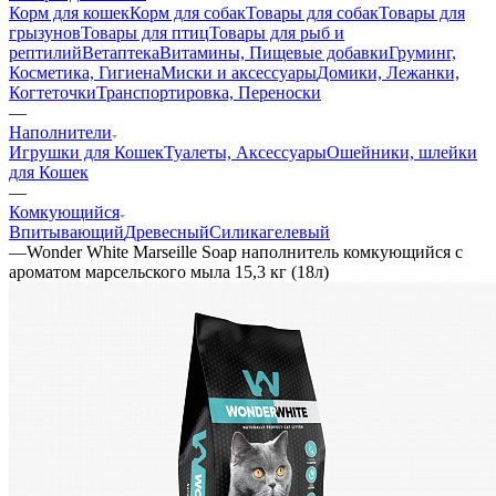
Корм для кошек
Корм для собак
Товары для собак
Товары для
грызунов
Товары для птиц
Товары для рыб и
рептилий
Ветаптека
Витамины, Пищевые добавки
Груминг,
Косметика, Гигиена
Миски и аксессуары
Домики, Лежанки,
Когтеточки
Транспортировка, Переноски
—
Наполнители
Игрушки для Кошек
Туалеты, Аксессуары
Ошейники, шлейки
для Кошек
—
Комкующийся
Впитывающий
Древесный
Силикагелевый
—
Wonder White Marseille Soap наполнитель комкующийся c
ароматом марсельского мыла 15,3 кг (18л)