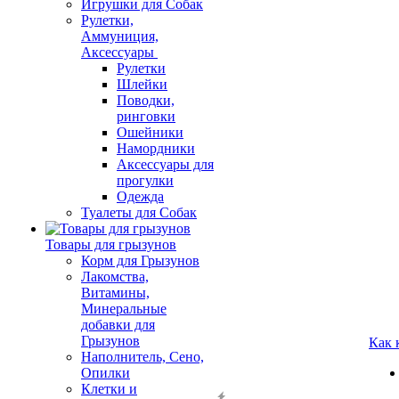
Игрушки для Собак
Рулетки,
Аммуниция,
Аксессуары
Рулетки
Шлейки
Поводки,
ринговки
Ошейники
Намордники
Аксессуары для
прогулки
Одежда
Туалеты для Собак
Товары для грызунов
Корм для Грызунов
Лакомства,
Витамины,
Минеральные
добавки для
Грызунов
Как 
Наполнитель, Сено,
Опилки
Клетки и