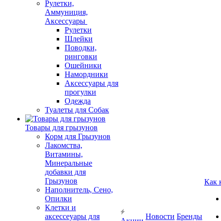
Рулетки,
Аммуниция,
Аксессуары
Рулетки
Шлейки
Поводки,
ринговки
Ошейники
Намордники
Аксессуары для
прогулки
Одежда
Туалеты для Собак
Товары для грызунов
Корм для Грызунов
Лакомства,
Витамины,
Минеральные
добавки для
Грызунов
Как 
Наполнитель, Сено,
Опилки
Клетки и
аксессеуары для
Новости
Бренды
Акции