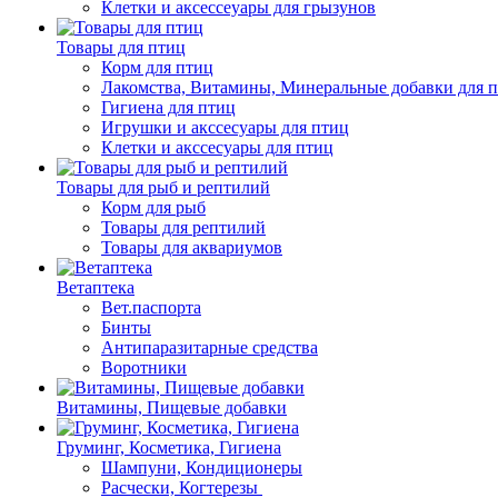
Клетки и аксессеуары для грызунов
Товары для птиц
Корм для птиц
Лакомства, Витамины, Минеральные добавки для 
Гигиена для птиц
Игрушки и акссесуары для птиц
Клетки и акссесуары для птиц
Товары для рыб и рептилий
Корм для рыб
Товары для рептилий
Товары для аквариумов
Ветаптека
Вет.паспорта
Бинты
Антипаразитарные средства
Воротники
Витамины, Пищевые добавки
Груминг, Косметика, Гигиена
Шампуни, Кондиционеры
Расчески, Когтерезы