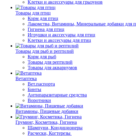
Клетки и аксессеуары для грызунов
Товары для птиц
Корм для птиц
Лакомства, Витамины, Минеральные добавки для 
Гигиена для птиц
Игрушки и акссесуары для птиц
Клетки и акссесуары для птиц
Товары для рыб и рептилий
Корм для рыб
Товары для рептилий
Товары для аквариумов
Ветаптека
Вет.паспорта
Бинты
Антипаразитарные средства
Воротники
Витамины, Пищевые добавки
Груминг, Косметика, Гигиена
Шампуни, Кондиционеры
Расчески, Когтерезы