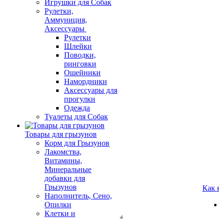
Игрушки для Собак
Рулетки,
Аммуниция,
Аксессуары
Рулетки
Шлейки
Поводки,
ринговки
Ошейники
Намордники
Аксессуары для
прогулки
Одежда
Туалеты для Собак
Товары для грызунов
Корм для Грызунов
Лакомства,
Витамины,
Минеральные
добавки для
Грызунов
Как 
Наполнитель, Сено,
Опилки
Клетки и