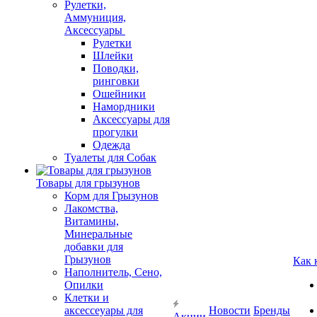
Рулетки,
Аммуниция,
Аксессуары
Рулетки
Шлейки
Поводки,
ринговки
Ошейники
Намордники
Аксессуары для
прогулки
Одежда
Туалеты для Собак
Товары для грызунов
Корм для Грызунов
Лакомства,
Витамины,
Минеральные
добавки для
Грызунов
Как 
Наполнитель, Сено,
Опилки
Клетки и
аксессеуары для
Новости
Бренды
Акции