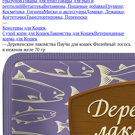
грызунов
Товары для птиц
Товары для рыб и
рептилий
Ветаптека
Витамины, Пищевые добавки
Груминг,
Косметика, Гигиена
Миски и аксессуары
Домики, Лежанки,
Когтеточки
Транспортировка, Переноски
—
Консервы для Кошек
Сухой корм для Кошек
Лакомства для Кошек
Ветеринарные
корма для Кошек
—
Деревенские лакомства Паучи для кошек Филейный лосось
в нежном желе 70 гр