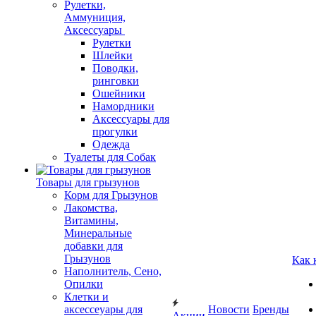
Рулетки,
Аммуниция,
Аксессуары
Рулетки
Шлейки
Поводки,
ринговки
Ошейники
Намордники
Аксессуары для
прогулки
Одежда
Туалеты для Собак
Товары для грызунов
Корм для Грызунов
Лакомства,
Витамины,
Минеральные
добавки для
Грызунов
Как 
Наполнитель, Сено,
Опилки
Клетки и
аксессеуары для
Новости
Бренды
Акции