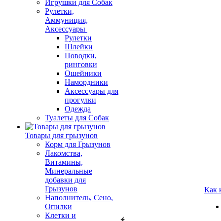
Игрушки для Собак
Рулетки,
Аммуниция,
Аксессуары
Рулетки
Шлейки
Поводки,
ринговки
Ошейники
Намордники
Аксессуары для
прогулки
Одежда
Туалеты для Собак
Товары для грызунов
Корм для Грызунов
Лакомства,
Витамины,
Минеральные
добавки для
Грызунов
Как 
Наполнитель, Сено,
Опилки
Клетки и