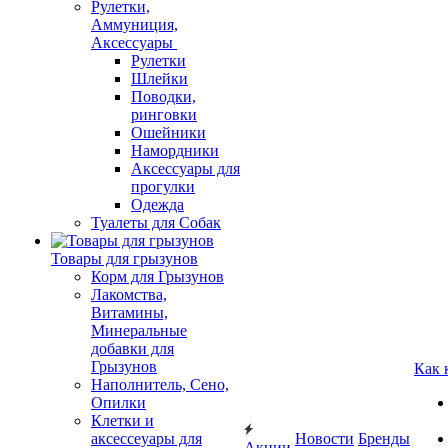
Рулетки,
Аммуниция,
Аксессуары
Рулетки
Шлейки
Поводки,
ринговки
Ошейники
Намордники
Аксессуары для
прогулки
Одежда
Туалеты для Собак
Товары для грызунов
Корм для Грызунов
Лакомства,
Витамины,
Минеральные
добавки для
Грызунов
Как 
Наполнитель, Сено,
Опилки
Клетки и
аксессеуары для
Новости
Бренды
Акции