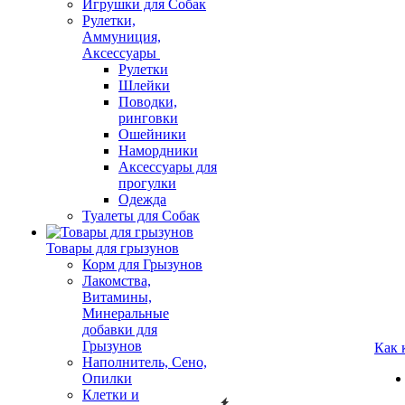
Игрушки для Собак
Рулетки,
Аммуниция,
Аксессуары
Рулетки
Шлейки
Поводки,
ринговки
Ошейники
Намордники
Аксессуары для
прогулки
Одежда
Туалеты для Собак
Товары для грызунов
Корм для Грызунов
Лакомства,
Витамины,
Минеральные
добавки для
Грызунов
Как 
Наполнитель, Сено,
Опилки
Клетки и