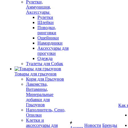
Рулетки,
Аммуниция,
Аксессуары
Рулетки
Шлейки
Поводки,
ринговки
Ошейники
Намордники
Аксессуары для
прогулки
Одежда
Туалеты для Собак
Товары для грызунов
Корм для Грызунов
Лакомства,
Витамины,
Минеральные
добавки для
Грызунов
Как 
Наполнитель, Сено,
Опилки
Клетки и
аксессеуары для
Новости
Бренды
Акции