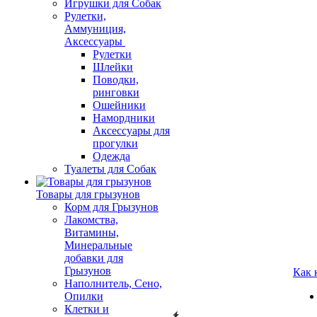
Игрушки для Собак
Рулетки,
Аммуниция,
Аксессуары
Рулетки
Шлейки
Поводки,
ринговки
Ошейники
Намордники
Аксессуары для
прогулки
Одежда
Туалеты для Собак
Товары для грызунов
Корм для Грызунов
Лакомства,
Витамины,
Минеральные
добавки для
Грызунов
Как 
Наполнитель, Сено,
Опилки
Клетки и