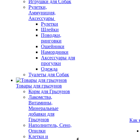
Игрушки для Собак
Рулетки,
Аммуниция,
Аксессуары
Рулетки
Шлейки
Поводки,
ринговки
Ошейники
Намордники
Аксессуары для
прогулки
Одежда
Туалеты для Собак
Товары для грызунов
Корм для Грызунов
Лакомства,
Витамины,
Минеральные
добавки для
Грызунов
Как 
Наполнитель, Сено,
Опилки
Клетки и