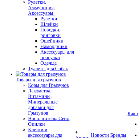
Рулетки,
Аммуниция,
Аксессуары
Рулетки
Шлейки
Поводки,
ринговки
Ошейники
Намордники
Аксессуары для
прогулки
Одежда
Туалеты для Собак
Товары для грызунов
Корм для Грызунов
Лакомства,
Витамины,
Минеральные
добавки для
Грызунов
Как 
Наполнитель, Сено,
Опилки
Клетки и
аксессеуары для
Новости
Бренды
Акции