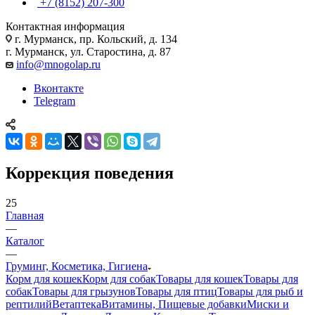
+7 (8152) 207-300
Контактная информация
г. Мурманск, пр. Кольский, д. 134
г. Мурманск, ул. Старостина, д. 87
info@mnogolap.ru
Вконтакте
Telegram
Коррекция поведения
25
Главная
—
Каталог
—
Груминг, Косметика, Гигиена
Корм для кошек
Корм для собак
Товары для кошек
Товары для
собак
Товары для грызунов
Товары для птиц
Товары для рыб и
рептилий
Ветаптека
Витамины, Пищевые добавки
Миски и