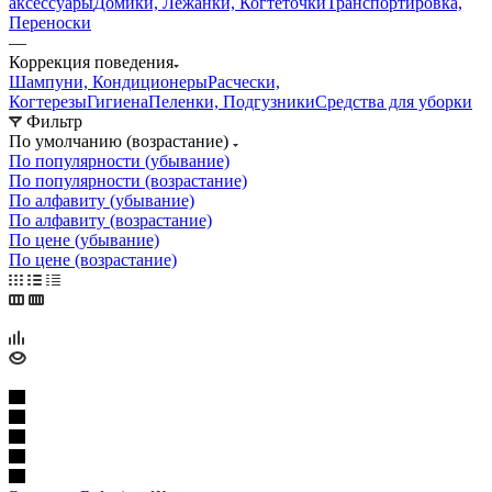
аксессуары
Домики, Лежанки, Когтеточки
Транспортировка,
Переноски
—
Коррекция поведения
Шампуни, Кондиционеры
Расчески,
Когтерезы
Гигиена
Пеленки, Подгузники
Средства для уборки
Фильтр
По умолчанию (возрастание)
По популярности (убывание)
По популярности (возрастание)
По алфавиту (убывание)
По алфавиту (возрастание)
По цене (убывание)
По цене (возрастание)