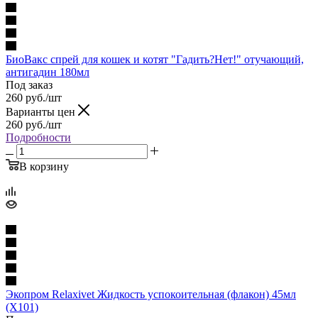
БиоВакс спрей для кошек и котят "Гадить?Нет!" отучающий,
антигадин 180мл
Под заказ
260
руб.
/шт
Варианты цен
260
руб.
/шт
Подробности
В корзину
Экопром Relaxivet Жидкость успокоительная (флакон) 45мл
(Х101)