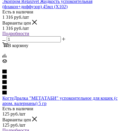
Экопром Relaxivet Жидкость успокоительная
(флакон+диффузор) 45мл (Х102)
Есть в наличии
1 316
руб.
/шт
Варианты цен
1 316
руб.
/шт
Подробности
В корзину
КогтеДралка "МЕТАТАБИ" успокоительное для кошек (с
аром. валерианы) 5 гр
Есть в наличии
125
руб.
/шт
Варианты цен
125
руб.
/шт
Подробности